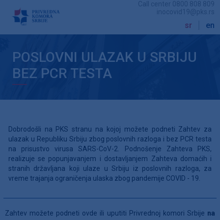
Call center
0800 808 809
inocovid19@pks.rs
sr
en
POSLOVNI ULAZAK U SRBIJU
BEZ PCR TESTA
Dobrodošli na PKS stranu na kojoj možete podneti Zahtev za
ulazak u Republiku Srbiju zbog poslovnih razloga i bez PCR testa
na prisustvo virusa SARS-CoV-2. Podnošenje Zahteva PKS,
realizuje se popunjavanjem i dostavljanjem Zahteva domaćih i
stranih državljana koji ulaze u Srbiju iz poslovnih razloga, za
vreme trajanja ograničenja ulaska zbog pandemije COVID - 19.
Zahtev možete podneti ovde ili uputiti Privrednoj komori Srbije
na