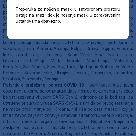
Stranim državljanima je takodje dozvoljen ulazak u Republiku Srbiju
bez RT-PCR testa na prisustvo virusa SARS-CoV-2 pod uslovom da
Preporuka za nošenje maski u zatvorenom prostoru
poseduju jedan od sledećih dokumenata:
ostaje na snazi, dok je nošenje maski u zdravstvenim
Sertifikat o potpunoj vakcinaciji
izdat od Republike Srbije, odnosno
ustanovama obavezno.
strane države sa kojom Republika Srbija ima zaključen sporazum o
priznavanju vakcinacije (to su: Grčka, Mađarska, Rumunija,
Slovenija*, Turska, Ujedinjeni Arapski Emirati, Češka, Indija) ili sa
kojom postoji faktički reciprocitet u priznavanju sertifikata o
vakcinaciji(to su: Andora, Austrija, Belgija, Gruzija, Egipat, Estonija,
Irska, Island, Italija, Jermenija, Kabo Verde, Kipar, Kuba, Liban,
Litvanija, Lihtenštajn, Malta, Maroko, Mauritanija, Moldavija,
Nemačka, San Marino, Slovačka, Tunis, Ujedinjeno Kraljevstvo Velike
Britanije i Severne Irske, Ukrajina, Finska , Francuska, Holandija,
Hrvatska, Švajcarska, Španija)
Potvrdu o preležanoj bolesti COVID-19 –
sertifikat ili drugi javni
dokument u kome se konstatuje da je nosilac dokumenta preležao
bolest izazvanu virusom SARS-CoV-2, odnosno da je kod tog lica
utvrđeno prisustvo virusa SARS-CoV-2, s tim da od prvog testiranja
ne može proći manje od 14 dana, niti više od šest meseci i koji je
izdao zavod za javno zdravlje osnovan za teritoriju Republike Srbije,
odnosno nadležni organ države sa kojom Republika Srbija ima
zaključen sporazum ili faktički reciprocitet o priznavanju takvih
dokumenata (Andora, Austrija, Bugarska, Grčka, Danska, Hrvatska,