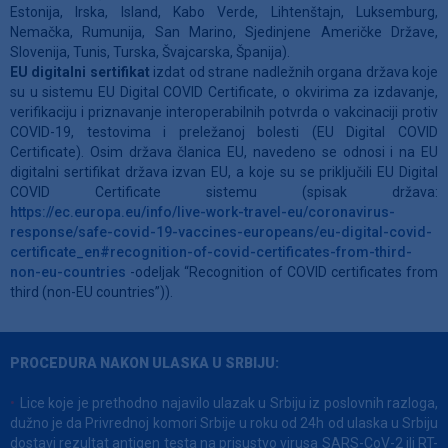
Estonija, Irska, Island, Kabo Verde, Lihtenštajn, Luksemburg,
Nemačka, Rumunija, San Marino, Sjedinjene Američke Države,
Slovenija, Tunis, Turska, Švajcarska, Španija).
EU digitalni sertifikat
izdat od strane nadležnih organa država koje
su u sistemu EU Digital COVID Certificate, o okvirima za izdavanje,
verifikaciju i priznavanje interoperabilnih potvrda o vakcinaciji protiv
COVID-19, testovima i preležanoj bolesti (EU Digital COVID
Certificate). Osim država članica EU, navedeno se odnosi i na EU
digitalni sertifikat država izvan EU, a koje su se priključili EU Digital
COVID Certificate sistemu (spisak država:
https://ec.europa.eu/info/live-work-travel-eu/coronavirus-
response/safe-covid-19-vaccines-europeans/eu-digital-covid-
certificate_en#recognition-of-covid-certificates-from-third-
non-eu-countries
-odeljak “Recognition of COVID certificates from
third (non-EU countries”)).
PROCEDURA NAKON ULASKA U SRBIJU:
Lice koje je prethodno najavilo ulazak u Srbiju iz poslovnih razloga,
dužno je da Privrednoj komori Srbije u roku od 24h od ulaska u Srbiju
dostavi rezultat antigen testa na prisustvo virusa SARS-CoV-2 ili RT-