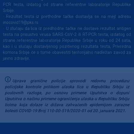
PCR testa, izdatog od strane referentne laboratorije Republike
Srbije.
Rezultat testa iz prethodne tačke dostavlјa se na mejl adresu
inocovid19@pks.rs
U slučaju da lica iz predhodne tačke ne dostave rezultat antigen
testa na prisustvo virusa SARS-CoV-2 ili RT-PCR testa, izdatog od
strane referentne laboratorije Republike Srbije u roku od 24 sata,
kao i u slučaju dostavlјenog pozitivnog rezultata testa, Privredna
komora Srbije će o tome obavestiti teritorijalno nadležan zavod za
javno zdravlјe.
Uprava granične policije sprovodi redovnu proceduru
policijske kontrole prilikom ulaska lica u Republiku Srbiju iz
poslovnih razloga, po osnovu primene Uputstva o dopuni
Uputstva o načinu primene ograničenja ulaska u Republiku Srbiju
licima koja dolaze iz država zahvaćenih epidemijom zarazne
bolesti COVID-19 Broj 110-00-519/2020-01 od 20. januara 2021.