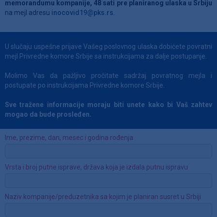
memorandumu kompanije, 48 sati pre planiranog ulaska u Srbiju
na mejl adresu
inocovid19@pks.rs
.
U slučaju uspešne prijave Vašeg poslovnog ulaska dobićete povratni
mejl Privredne komore Srbije sa instrukcijama za dalje postupanje.
Molimo Vas da pažljivo pročitate sadržaj povratnog mejla i
postupate po instrukcijama Privredne komore Srbije.
Sve tražene informacije moraju biti unete kako bi Vaš zahtev
mogao da bude prosleđen.
Ime, prezime, dan, mesec i godina rođenja
Vrsta i broj putne isprave, država koja je izdala putnu ispravu
Naziv kompanije/preduzetnika sa kojim je planiran susret u Srbiji