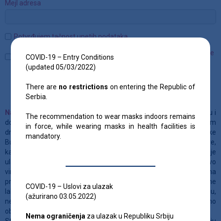
Mejl adresa
Potvrđujem tačnost unetih podataka
Saglasan/na sa obradom podataka o ličnosti (dokument možete
COVID-19 – Entry Conditions
preuzeti sa linka u dnu strane)
(updated 05/03/2022)
Pošalji podatke
There are
no restrictions
on entering the Republic of
Serbia.
Napomena
:
Lica koja iz poslovnih razloga ulaze u Republiku Srbiju i
The recommendation to wear masks indoors remains
dolaze iz država sa nepovolјnom epidemiloškom situacijom (osim
in force, while wearing masks in health facilities is
državlјana Republike Albanije, Bosne i Hercegovine, Republike
mandatory.
Bugarske, Mađarske, Republike Severne Makedonije i Crne Gore,
kada ulaze u Republiku Srbiju iz tih država čiji su državlјani, za koje je
ulaz u Republiku Srbiju dozvoljen bez RT-PCR testa na prisustvo
virusa SARS-CoV-2) i koja poseduju negativan RT-PCR test na
prisustvo virusa SARS-CoV-2, izdat od strane referentne
COVID-19 – Uslovi za ulazak
laboratorije države iz koje dolaze, odnosno ulaze u Republiku Srbiju,
(ažurirano 03.05.2022)
ne stariji od 48 časova nisu u obavezi da dostave predhodno
obaveštenje Privrednoj komori Srbije.
Nema ograničenja
za ulazak u Republiku Srbiju